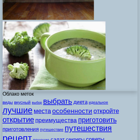
Облако меток
выбрать
диета
виды
вкусный
идеальное
выбор
лучшие
особенности
места
откройте
открытие
приготовить
преимущества
путешествия
приготовления
путешествие
рецепт
советы
салат
секреты