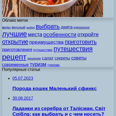
Облако меток
выбрать
диета
виды
вкусный
идеальное
выбор
лучшие
особенности
места
откройте
открытие
приготовить
преимущества
путешествия
приготовления
путешествие
рецепт
советы
салат
секреты
решение
туризм
современные
туризма
Популярные статьи
05.07.2023
Порода кошек Маленький сфинкс
30.08.2017
Ладанки из серебра от Талісман. Світ
Срібла: как выбрать и с чем носить?