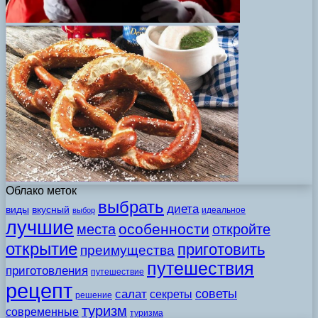
Облако меток
выбрать
диета
виды
вкусный
идеальное
выбор
лучшие
особенности
места
откройте
открытие
приготовить
преимущества
путешествия
приготовления
путешествие
рецепт
советы
салат
секреты
решение
туризм
современные
туризма