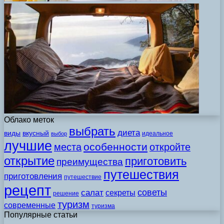
Облако меток
выбрать
диета
виды
вкусный
идеальное
выбор
лучшие
особенности
места
откройте
открытие
приготовить
преимущества
путешествия
приготовления
путешествие
рецепт
советы
салат
секреты
решение
туризм
современные
туризма
Популярные статьи