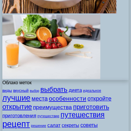
Облако меток
выбрать
диета
виды
вкусный
идеальное
выбор
лучшие
особенности
места
откройте
открытие
приготовить
преимущества
путешествия
приготовления
путешествие
рецепт
советы
салат
секреты
решение