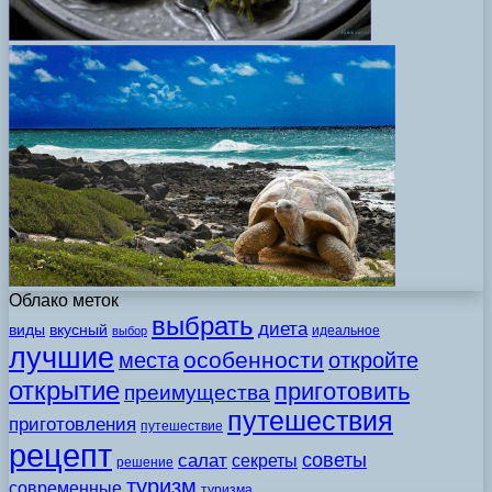
Облако меток
выбрать
диета
виды
вкусный
идеальное
выбор
лучшие
особенности
места
откройте
открытие
приготовить
преимущества
путешествия
приготовления
путешествие
рецепт
советы
салат
секреты
решение
туризм
современные
туризма