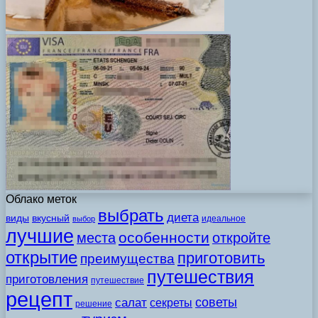
Облако меток
выбрать
диета
виды
вкусный
идеальное
выбор
лучшие
особенности
места
откройте
открытие
приготовить
преимущества
путешествия
приготовления
путешествие
рецепт
советы
салат
секреты
решение