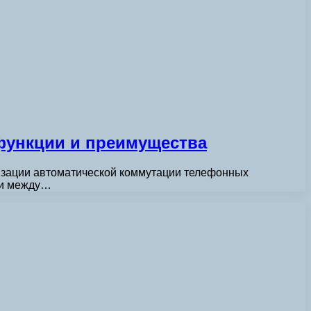
функции и преимущества
низации автоматической коммутации телефонных
зи между…