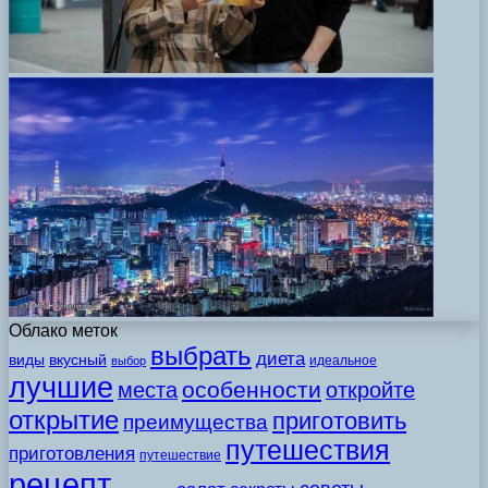
Облако меток
выбрать
диета
виды
вкусный
идеальное
выбор
лучшие
особенности
места
откройте
открытие
приготовить
преимущества
путешествия
приготовления
путешествие
рецепт