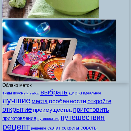
Облако меток
выбрать
диета
виды
вкусный
идеальное
выбор
лучшие
особенности
места
откройте
открытие
приготовить
преимущества
путешествия
приготовления
путешествие
рецепт
советы
салат
секреты
решение