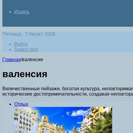
Искать
Пятница , 7 Август 2026
Войти
Switch skin
Главная
/
валенсия
валенсия
Величественные пейзажи, богатая культура, неповторимая
исторические достопримечательности, создавая неповтор
Отдых