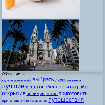
Облако меток
выбрать
диета
виды
вкусный
идеальное
выбор
лучшие
особенности
места
откройте
открытие
приготовить
преимущества
путешествия
приготовления
путешествие