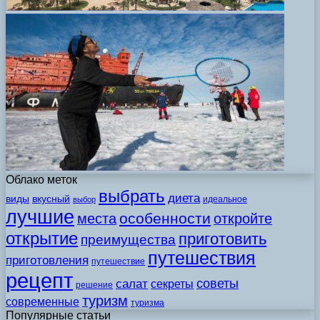
Облако меток
выбрать
диета
виды
вкусный
идеальное
выбор
лучшие
особенности
места
откройте
открытие
приготовить
преимущества
путешествия
приготовления
путешествие
рецепт
советы
салат
секреты
решение
туризм
современные
туризма
Популярные статьи