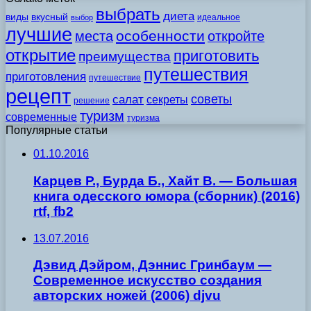
выбрать
диета
виды
вкусный
идеальное
выбор
лучшие
особенности
места
откройте
открытие
приготовить
преимущества
путешествия
приготовления
путешествие
рецепт
советы
салат
секреты
решение
туризм
современные
туризма
Популярные статьи
01.10.2016
Карцев Р., Бурда Б., Хайт В. — Большая
книга одесского юмора (сборник) (2016)
rtf, fb2
13.07.2016
Дэвид Дэйром, Дэннис Гринбаум —
Современное искусство создания
авторских ножей (2006) djvu