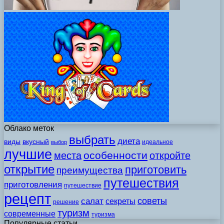
Облако меток
выбрать
диета
виды
вкусный
идеальное
выбор
лучшие
особенности
места
откройте
открытие
приготовить
преимущества
путешествия
приготовления
путешествие
рецепт
советы
салат
секреты
решение
туризм
современные
туризма
Популярные статьи