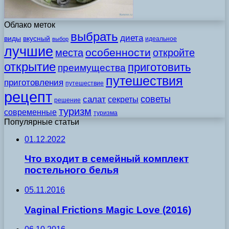
Облако меток
выбрать
диета
виды
вкусный
идеальное
выбор
лучшие
особенности
места
откройте
открытие
приготовить
преимущества
путешествия
приготовления
путешествие
рецепт
советы
салат
секреты
решение
туризм
современные
туризма
Популярные статьи
01.12.2022
Что входит в семейный комплект
постельного белья
05.11.2016
Vaginal Frictions Magic Love (2016)