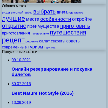
Облако меток
выбрать
диета
виды
вкусный
идеальное
выбор
лучшие
особенности
места
откройте
открытие
приготовить
преимущества
путешествия
приготовления
путешествие
рецепт
советы
салат
секреты
решение
туризм
современные
туризма
Популярные статьи
09.10.2021
Онлайн резервирование и покупка
билетов
30.07.2016
Best Nature Hot Style (2016)
13.09.2019