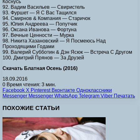
Коснусь
92. Вадим Васильев — Свиристель
93. Фуршет — Я С Вас Тащился
94. Смирнов & Компания — Старичок
95. Юлия Андреева — Попутчик
96. Оксана Иванова — Фортуна
97. Вечные Ценности — Мурка
98. Никита Хазановский — Я Посмеюсь Над
Проходящими Годами
99. Валерий Субботин & Дэн Ясюк — Встреча С Другом
100. Дмитрий Прянов — За Друзей
Скачать Блатная Осень (2016)
18.09.2016
0
Время чтения: 3 мин.
Facebook
X
Pinterest
Вконтакте
Одноклассники
Messenger
Messenger
WhatsApp
Telegram
Viber
Печатать
ПОХОЖИЕ СТАТЬИ