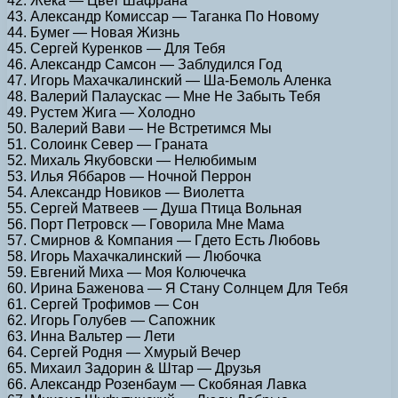
42. Жека — Цвет Шафрана
43. Александр Комиссар — Таганка По Новому
44. Бумеr — Новая Жизнь
45. Сергей Куренков — Для Тебя
46. Александр Самсон — Заблудился Год
47. Игорь Махачкалинский — Ша-Бемоль Аленка
48. Валерий Палаускас — Мне Не Забыть Тебя
49. Рустем Жига — Холодно
50. Валерий Вави — Не Встретимся Мы
51. Солоинк Север — Граната
52. Михаль Якубовски — Нелюбимым
53. Илья Яббаров — Ночной Перрон
54. Александр Новиков — Виолетта
55. Сергей Матвеев — Душа Птица Вольная
56. Порт Петровск — Говорила Мне Мама
57. Смирнов & Компания — Гдето Есть Любовь
58. Игорь Махачкалинский — Любочка
59. Евгений Миха — Моя Колючечка
60. Ирина Баженова — Я Стану Солнцем Для Тебя
61. Сергей Трофимов — Сон
62. Игорь Голубев — Сапожник
63. Инна Вальтер — Лети
64. Сергей Родня — Хмурый Вечер
65. Михаил Задорин & Штар — Друзья
66. Александр Розенбаум — Скобяная Лавка