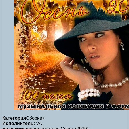
Категория
Сборник
Исполнитель:
VA
Название диска:
Блатная Осень (2016)