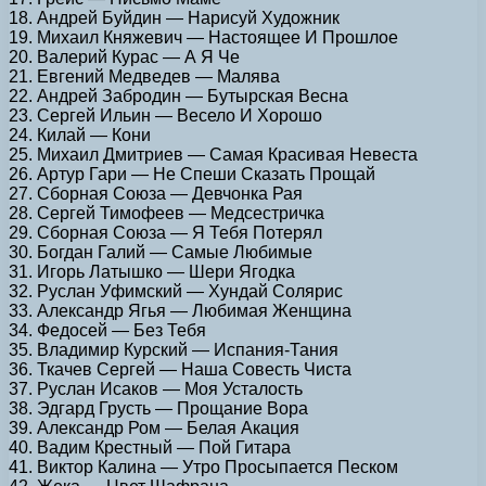
18. Андрей Буйдин — Нарисуй Художник
19. Михаил Княжевич — Настоящее И Прошлое
20. Валерий Курас — А Я Че
21. Евгений Медведев — Малява
22. Андрей Забродин — Бутырская Весна
23. Сергей Ильин — Весело И Хорошо
24. Килай — Кони
25. Михаил Дмитриев — Самая Красивая Невеста
26. Артур Гари — Не Спеши Сказать Прощай
27. Сборная Союза — Девчонка Рая
28. Сергей Тимофеев — Медсестричка
29. Сборная Союза — Я Тебя Потерял
30. Богдан Галий — Самые Любимые
31. Игорь Латышко — Шери Ягодка
32. Руслан Уфимский — Хундай Солярис
33. Александр Ягья — Любимая Женщина
34. Федосей — Без Тебя
35. Владимир Курский — Испания-Тания
36. Ткачев Сергей — Наша Совесть Чиста
37. Руслан Исаков — Моя Усталость
38. Эдгард Грусть — Прощание Вора
39. Александр Ром — Белая Акация
40. Вадим Крестный — Пой Гитара
41. Виктор Калина — Утро Просыпается Песком