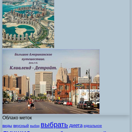
Облако меток
выбрать
диета
виды
вкусный
идеальное
выбор