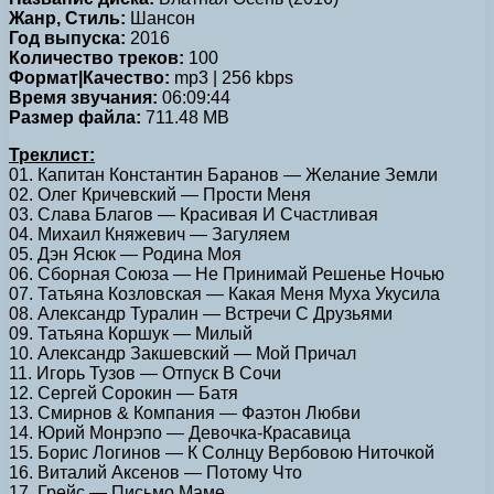
Жанр, Стиль:
Шансон
Год выпуска:
2016
Количество треков:
100
Формат|Качество:
mp3 | 256 kbps
Время звучания:
06:09:44
Размер файла:
711.48 MB
Треклист:
01. Капитан Константин Баранов — Желание Земли
02. Олег Кричевский — Прости Меня
03. Слава Благов — Красивая И Счастливая
04. Михаил Княжевич — Загуляем
05. Дэн Ясюк — Родина Моя
06. Сборная Союза — Не Принимай Решенье Ночью
07. Татьяна Козловская — Какая Меня Муха Укусила
08. Александр Туралин — Встречи С Друзьями
09. Татьяна Коршук — Милый
10. Александр Закшевский — Мой Причал
11. Игорь Тузов — Отпуск В Сочи
12. Сергей Сорокин — Батя
13. Смирнов & Компания — Фаэтон Любви
14. Юрий Монрэпо — Девочка-Красавица
15. Борис Логинов — К Солнцу Вербовою Ниточкой
16. Виталий Аксенов — Потому Что
17. Грейс — Письмо Маме