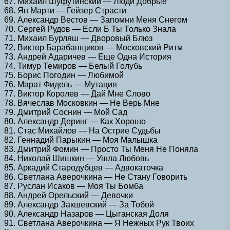
67. Михаил Шуфутинский — Люди Добрые
68. Ян Марти — Гейзер Страсти
69. Александр Вестов — Запомни Меня Снегом
70. Сергей Рудов — Если Б Ты Только Знала
71. Михаил Бурляш — Дворовый Блюз
72. Виктор Барабанщиков — Московский Ритм
73. Андрей Адаричев — Еще Одна История
74. Тимур Темиров — Белый Голубь
75. Борис Погодин — Любимой
76. Марат Фидель — Мутация
77. Виктор Королев — Дай Мне Слово
78. Вячеслав Московкин — Не Верь Мне
79. Дмитрий Соснин — Мой Сад
80. Александр Деринг — Как Хорошо
81. Стас Михайлов — На Острие Судьбы
82. Геннадий Парыкин — Моя Малышка
83. Дмитрий Фомин — Просто Ты Меня Не Поняла
84. Николай Шишкин — Ушла Любовь
85. Аркадий Стародубцев — Адвокаточка
86. Светлана Аверочкина — Не Стану Говорить
87. Руслан Исаков — Моя Ты Бомба
88. Андрей Орельский — Девочки
89. Александр Закшевский — За Тобой
90. Александр Назаров — Цыганская Доля
91. Светлана Аверочкина — Я Нежных Рук Твоих