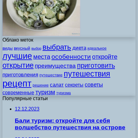
Облако меток
выбрать
диета
виды
вкусный
идеальное
выбор
лучшие
особенности
места
откройте
открытие
приготовить
преимущества
путешествия
приготовления
путешествие
рецепт
советы
салат
секреты
решение
туризм
современные
туризма
Популярные статьи
12.12.2023
Бали туризм: откройте для себя
волшебство путешествия на острове