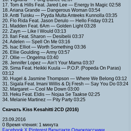
17. Tom & Hills Feat. Jared Lee — Energy In Magic 02:58
18. Ariana Grande — Dangerous Woman 03:54
19. Antti Tuisku — Pyyda Multa Anteeks Kunnolla 03:35
20. Flo Rida Feat. Jason Derulo — Hello Friday 03:21
21. Madden Feat. 6Am — Golden Light 03:28
22. Zayn — Like I Would 03:13
23. Ilari Feat. Sharon — Desibelii 03:37
24. Adelen — Spell On Me 03:16
25. Isac Elliot — Worth Something 03:36
26. Ellie Goulding — Army 03:57
27. Ollie — Ongelma 03:40
28. Jennifer Lopez — Ain’t Your Mama 03:37
29. Sima Feat. Heikki Kuula — P.O.P. (Popeda On Paras)
03:12
30. Hugel & Jasmine Thompson — Where We Belong 03:12
31. Sigala Feat. Imani Willis & Dj Fresh — Say You Do 03:24
32. Margaret — Cool Me Down 03:00
33. Heku Feat. Eldis — Nojaa Se Taakse 02:25
34. Melanie Martinez — Pity Party 03:25
Скачать Kiss Kesahitti 2CD (2016)
23.09.2016
0
Время чтения: 1 минута
Facebook
X
Pinterest
Вконтакте
Одноклассники