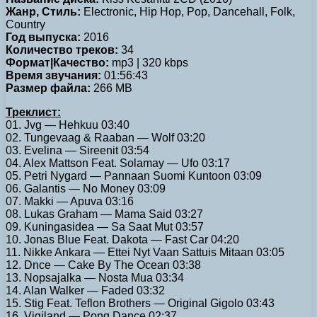
Жанр, Стиль:
Electronic, Hip Hop, Pop, Dancehall, Folk,
Country
Год выпуска:
2016
Количество треков:
34
Формат|Качество:
mp3 | 320 kbps
Время звучания:
01:56:43
Размер файла:
266 MB
Треклист:
01. Jvg — Hehkuu 03:40
02. Tungevaag & Raaban — Wolf 03:20
03. Evelina — Sireenit 03:54
04. Alex Mattson Feat. Solamay — Ufo 03:17
05. Petri Nygard — Pannaan Suomi Kuntoon 03:09
06. Galantis — No Money 03:09
07. Makki — Apuva 03:16
08. Lukas Graham — Mama Said 03:27
09. Kuningasidea — Sa Saat Mut 03:57
10. Jonas Blue Feat. Dakota — Fast Car 04:20
11. Nikke Ankara — Ettei Nyt Vaan Sattuis Mitaan 03:05
12. Dnce — Cake By The Ocean 03:38
13. Nopsajalka — Nosta Mua 03:34
14. Alan Walker — Faded 03:32
15. Stig Feat. Teflon Brothers — Original Gigolo 03:43
16. Vigiland — Pong Dance 02:37