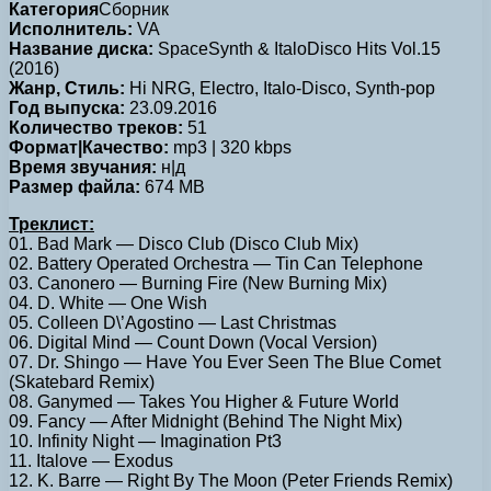
Категория
Сборник
Исполнитель:
VA
Название диска:
SpaceSynth & ItaloDisco Hits Vol.15
(2016)
Жанр, Стиль:
Hi NRG, Electro, Italo-Disco, Synth-pop
Год выпуска:
23.09.2016
Количество треков:
51
Формат|Качество:
mp3 | 320 kbps
Время звучания:
н|д
Размер файла:
674 MB
Треклист:
01. Bad Mark — Disco Club (Disco Club Mix)
02. Battery Operated Orchestra — Tin Can Telephone
03. Canonero — Burning Fire (New Burning Mix)
04. D. White — One Wish
05. Colleen D\’Agostino — Last Christmas
06. Digital Mind — Count Down (Vocal Version)
07. Dr. Shingo — Have You Ever Seen The Blue Comet
(Skatebard Remix)
08. Ganymed — Takes You Higher & Future World
09. Fancy — After Midnight (Behind The Night Mix)
10. Infinity Night — Imagination Pt3
11. Italove — Exodus
12. K. Barre — Right By The Moon (Peter Friends Remix)