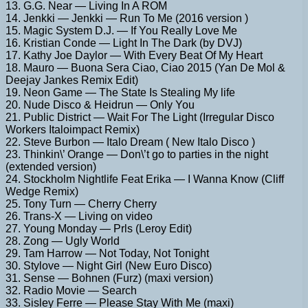
13. G.G. Near — Living In A ROM
14. Jenkki — Jenkki — Run To Me (2016 version )
15. Magic System D.J. — If You Really Love Me
16. Kristian Conde — Light In The Dark (by DVJ)
17. Kathy Joe Daylor — With Every Beat Of My Heart
18. Mauro — Buona Sera Ciao, Ciao 2015 (Yan De Mol &
Deejay Jankes Remix Edit)
19. Neon Game — The State Is Stealing My life
20. Nude Disco & Heidrun — Only You
21. Public District — Wait For The Light (Irregular Disco
Workers Italoimpact Remix)
22. Steve Burbon — Italo Dream ( New Italo Disco )
23. Thinkin\’ Orange — Don\’t go to parties in the night
(extended version)
24. Stockholm Nightlife Feat Erika — I Wanna Know (Cliff
Wedge Remix)
25. Tony Turn — Cherry Cherry
26. Trans-X — Living on video
27. Young Monday — Prls (Leroy Edit)
28. Zong — Ugly World
29. Tam Harrow — Not Today, Not Tonight
30. Stylove — Night Girl (New Euro Disco)
31. Sense — Bohnen (Furz) (maxi version)
32. Radio Movie — Search
33. Sisley Ferre — Please Stay With Me (maxi)