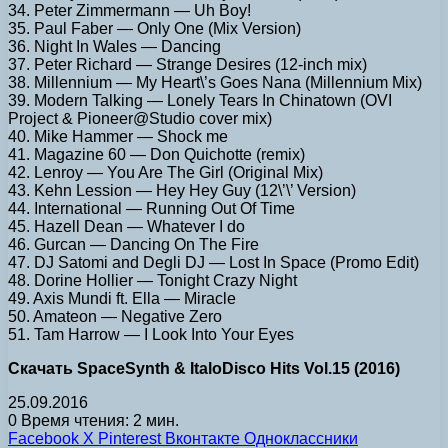
34. Peter Zimmermann — Uh Boy!
35. Paul Faber — Only One (Mix Version)
36. Night In Wales — Dancing
37. Peter Richard — Strange Desires (12-inch mix)
38. Millennium — My Heart\’s Goes Nana (Millennium Mix)
39. Modern Talking — Lonely Tears In Chinatown (OVI
Project & Pioneer@Studio cover mix)
40. Mike Hammer — Shock me
41. Magazine 60 — Don Quichotte (remix)
42. Lenroy — You Are The Girl (Original Mix)
43. Kehn Lession — Hey Hey Guy (12\’\’ Version)
44. International — Running Out Of Time
45. Hazell Dean — Whatever I do
46. Gurcan — Dancing On The Fire
47. DJ Satomi and Degli DJ — Lost In Space (Promo Edit)
48. Dorine Hollier — Tonight Crazy Night
49. Axis Mundi ft. Ella — Miracle
50. Amateon — Negative Zero
51. Tam Harrow — I Look Into Your Eyes
Скачать SpaceSynth & ItaloDisco Hits Vol.15 (2016)
25.09.2016
0
Время чтения: 2 мин.
Facebook
X
Pinterest
Вконтакте
Одноклассники