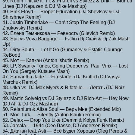
39. Robin Thicke ft. T.I. & Pharell vs Stylezz & Dnk — Blurred
Lines (DJ Kapuzen & DJ Mike Mashup)
40. Pink Floyd — Proper Education (DJ Shevtsov & DJ
Shirshnev Remix)
41. Justin Timberlake — Can\’t Stop The Feeling (DJ
Zhukovsky Remix)
42. Елена Темникова — Ревность (Gilevich Remix)
43. Spit vs Vova Baggage — Fallin (Dj Скай & Dj Zak Mash
Up)
44. Dirty South — Let It Go (Gumanev & Estatic Courage
ReBoot)
45. Moт — Капкан (Anton Ishutin Remix)
46. LP, Swanky Tunes, Going Deeper vs. Paul Vinx — Lost
On You (Sergey Kutsuev Mash)
47. Samantha Jade — Firestarter (DJ Kirillich DJ Vasya
Marchuk Remix)
48. Ulka vs. DJ Max Myers & Rifatello — Летать (DJ Noiz
Remix)
49. Martin Solveig vs DJ Stylezz & DJ Rich-Art — Hey Now
(DJ Ali & DJ Ozz Mashup)
50. Relanium & Alisa Soul — Верь Мне (Extended Mix)
51. Moe Turk — Silently (Anton Ishutin Remix)
52. Delax — Drop You Like (Demm & Kolya Funk Remix)
53. Jamala — 1944 (Ceo Basso, DJ Andersen Remix)
54. Джиган feat. Asti — Всё Будет Хорошо (Oleg Perets &