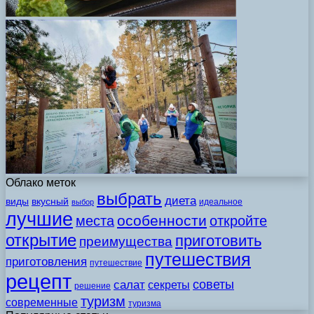
Облако меток
выбрать
диета
виды
вкусный
идеальное
выбор
лучшие
особенности
места
откройте
открытие
приготовить
преимущества
путешествия
приготовления
путешествие
рецепт
советы
салат
секреты
решение
туризм
современные
туризма