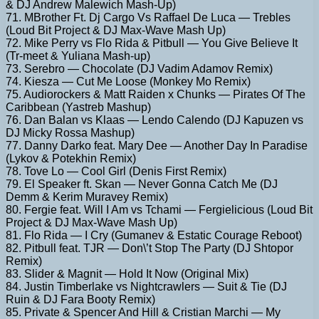
& DJ Andrew Malewich Mash-Up)
71. MBrother Ft. Dj Cargo Vs Raffael De Luca — Trebles
(Loud Bit Project & DJ Max-Wave Mash Up)
72. Mike Perry vs Flo Rida & Pitbull — You Give Believe It
(Tr-meet & Yuliana Mash-up)
73. Serebro — Choсolate (DJ Vadim Adamov Remix)
74. Kiesza — Cut Me Loose (Monkey Mo Remix)
75. Audiorockers & Matt Raiden x Chunks — Pirates Of The
Caribbean (Yastreb Mashup)
76. Dan Balan vs Klaas — Lendo Calendo (DJ Kapuzen vs
DJ Micky Rossa Mashup)
77. Danny Darko feat. Mary Dee — Another Day In Paradise
(Lykov & Potekhin Remix)
78. Tove Lo — Cool Girl (Denis First Remix)
79. El Speaker ft. Skan — Never Gonna Catch Me (DJ
Demm & Kerim Muravey Remix)
80. Fergie feat. Will I Am vs Tchami — Fergielicious (Loud Bit
Project & DJ Max-Wave Mash Up)
81. Flo Rida — I Cry (Gumanev & Estatic Courage Reboot)
82. Pitbull feat. TJR — Don\’t Stop The Party (DJ Shtopor
Remix)
83. Slider & Magnit — Hold It Now (Original Mix)
84. Justin Timberlake vs Nightcrawlers — Suit & Tie (DJ
Ruin & DJ Fara Booty Remix)
85. Private & Spencer And Hill & Cristian Marchi — My