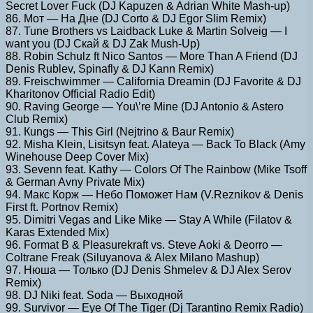
Secret Lover Fuck (DJ Kapuzen & Adrian White Mash-up)
86. Мот — На Дне (DJ Corto & DJ Egor Slim Remix)
87. Tune Brothers vs Laidback Luke & Martin Solveig — I
want you (DJ Скай & DJ Zak Mush-Up)
88. Robin Schulz ft Nico Santos — More Than A Friend (DJ
Denis Rublev, Spinafly & DJ Kann Remix)
89. Freischwimmer — California Dreamin (DJ Favorite & DJ
Kharitonov Official Radio Edit)
90. Raving George — You\’re Mine (DJ Antonio & Astero
Club Remix)
91. Кungs — Тhis Girl (Nejtrino & Baur Remix)
92. Misha Klein, Lisitsyn feat. Alateya — Back To Black (Amy
Winehouse Deep Cover Mix)
93. Sevenn feat. Kathy — Colors Of The Rainbow (Mike Tsoff
& German Avny Private Mix)
94. Макс Корж — Небо Поможет Нам (V.Reznikov & Denis
First ft. Portnov Remix)
95. Dimitri Vegas and Like Mike — Stay A While (Filatov &
Karas Extended Mix)
96. Format B & Pleasurekraft vs. Steve Aoki & Deorro —
Coltrane Freak (Siluyanova & Alex Milano Mashup)
97. Нюша — Только (DJ Denis Shmelev & DJ Alex Serov
Remix)
98. DJ Niki feat. Soda — Выходной
99. Survivor — Eye Of The Tiger (Dj Tarantino Remix Radio)