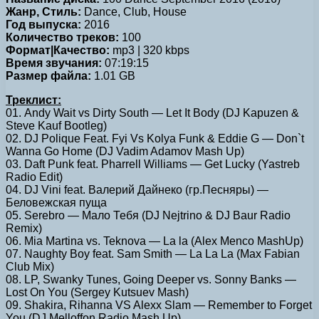
Жанр, Стиль:
Dance, Club, House
Год выпуска:
2016
Количество треков:
100
Формат|Качество:
mp3 | 320 kbps
Время звучания:
07:19:15
Размер файла:
1.01 GB
Треклист:
01. Andy Wait vs Dirty South — Let It Body (DJ Kapuzen &
Steve Kauf Bootleg)
02. DJ Polique Feat. Fyi Vs Kolya Funk & Eddie G — Don`t
Wanna Go Home (DJ Vadim Adamov Mash Up)
03. Daft Punk feat. Pharrell Williams — Get Lucky (Yastreb
Radio Edit)
04. DJ Vini feat. Валерий Дайнеко (гр.Песняры) —
Беловежская пуща
05. Serebro — Мало Тебя (DJ Nejtrino & DJ Baur Radio
Remix)
06. Mia Martina vs. Teknova — La la (Alex Menco MashUp)
07. Naughty Boy feat. Sam Smith — La La La (Max Fabian
Club Mix)
08. LP, Swanky Tunes, Going Deeper vs. Sonny Banks —
Lost On You (Sergey Kutsuev Mash)
09. Shakira, Rihanna VS Alexx Slam — Remember to Forget
You (DJ Melloffon Radio Mash Up)