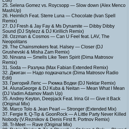
Edit)
25. Selena Gomez vs. Roycsopp — Slow down (Alex Menco
MashUp)
26. Heimlich Feat. Sterre Luna — Chocolate (Ivan Spell
Remix)
27. DJ Fresh & Jay Fay & Ms Dynamite — Dibby Dibby
Sound (DJ Stylezz & DJ Kirillich Remix)
28. Ozzman & Cosmos — Can U Feel feat. LAV, The
Neopolitans
29. The Chainsmokers feat. Halsey — Closer (DJ
Grushevski & Misha Zam Remix)
30. Nirvana — Smells Like Teen Spirit (Dima Matrosov
Remix)
31. Soda — Разлука (Max Fabian Extended Remix)
32. Джиган — Надо подкачаться (Dima Matrosov Radio
Edit)
33. Григорий Лепс — Рюмка Водки (DJ Nektar Remix)
34. AlunaGeorge & DJ Kuba & Neitan — Mean What I Mean
(DJ Vadim Adamov Mash Up)
35. Andrey Keyton, Deepjack Feat. Irina GI — Give it Back
(Original Mix)
36. Marco Tolo & Jean Pearl — Stronger (Extended Mix)
37. Fergie ft. Q-Tip & GoonRock — A Little Party Never Killed
Nobody (V.Reznikov & Denis First ft. Portnov Remix)
38. Tr-Meet — Rave (Original Mix)