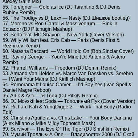
Alexey Galin Mix)
55. Foreigner — Cold as Ice (DJ Tarantino & DJ Denis
Rublev Remix)
56. The Prodigy vs Dj Lexx — Nasty (DJ Шишков bootleg)
57. Moreno vs Ron Carroll & Massivedrum — Pink In
Ecuador (DJ Pitchugin Mashup)
58. Soda feat. MC Shayon — New York (Cover Version)
59. Willy William feat. Cris Cab — Paris (Denis First &
Reznikov Remix)
60. Natasha Baccardi — World Hold On (Bob Sinclar Cover)
61. Raving George — You\’re Mine (DJ Antonio & Astero
Remix)
62. Pharrell Williams — Freedom (DJ Demm Remix)
63. Armand Van Helden vs. Marco Van Bassken vs. Serebro
— I Want Your Mama (DJ Kirillich Mashup)
64. Pornorama ft Louise Carver — I’d Say Yes (Ivan Spell &
Daniel Magre Reboot)
65. Artik & Asti — Я Твоя (DJ PitkiN Remix)
66. DJ Movskii feat Soda — Тополиный Пух (Cover Version)
67. Richard Kah & YungDiggerz — Work That Body (Radio
Edit)
68. Christina Aguilera vs. Chris Lake — Your Body Dancing
(Alex Milano & Mike Mildy Topnotch Mash)
69. Survivor — The Eye Of The Tiger (DJ Shishkin Remix)
70. Мумий Тролль & A-One — Владивосток 2000 (DJ Скай