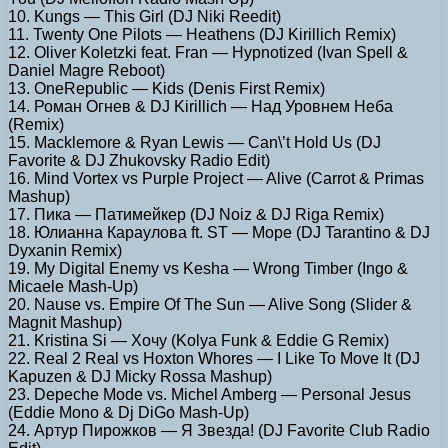
10. Kungs — This Girl (DJ Niki Reedit)
11. Twenty One Pilots — Heathens (DJ Kirillich Remix)
12. Oliver Koletzki feat. Fran — Hypnotized (Ivan Spell &
Daniel Magre Reboot)
13. OneRepublic — Kids (Denis First Remix)
14. Роман Огнев & DJ Kirillich — Над Уровнем Неба
(Remix)
15. Macklemore & Ryan Lewis — Can\’t Hold Us (DJ
Favorite & DJ Zhukovsky Radio Edit)
16. Mind Vortex vs Purple Project — Alive (Carrot & Primas
Mashup)
17. Пика — Патимейкер (DJ Noiz & DJ Riga Remix)
18. Юлианна Караулова ft. ST — Море (DJ Tarantino & DJ
Dyxanin Remix)
19. My Digital Enemy vs Kesha — Wrong Timber (Ingo &
Micaele Mash-Up)
20. Nause vs. Empire Of The Sun — Alive Song (Slider &
Magnit Mashup)
21. Kristina Si — Хочу (Kolya Funk & Eddie G Remix)
22. Real 2 Real vs Hoxton Whores — I Like To Move It (DJ
Kapuzen & DJ Micky Rossa Mashup)
23. Depeche Mode vs. Michel Amberg — Personal Jesus
(Eddie Mono & Dj DiGo Mash-Up)
24. Артур Пирожков — Я Звезда! (DJ Favorite Club Radio