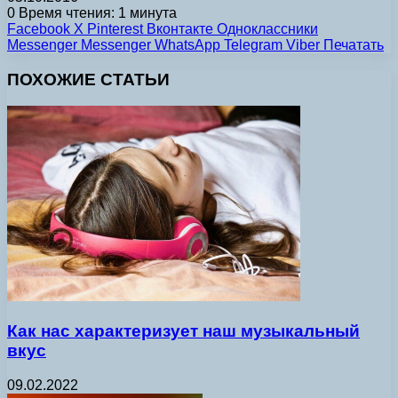
0
Время чтения: 1 минута
Facebook
X
Pinterest
Вконтакте
Одноклассники
Messenger
Messenger
WhatsApp
Telegram
Viber
Печатать
ПОХОЖИЕ СТАТЬИ
Как нас характеризует наш музыкальный
вкус
09.02.2022