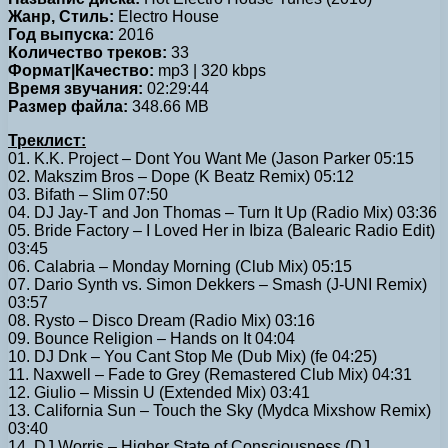
Жанр, Стиль:
Electro House
Год выпуска:
2016
Количество треков:
33
Формат|Качество:
mp3 | 320 kbps
Время звучания:
02:29:44
Размер файла:
348.66 MB
Треклист:
01. K.K. Project – Dont You Want Me (Jason Parker 05:15
02. Makszim Bros – Dope (K Beatz Remix) 05:12
03. Bifath – Slim 07:50
04. DJ Jay-T and Jon Thomas – Turn It Up (Radio Mix) 03:36
05. Bride Factory – I Loved Her in Ibiza (Balearic Radio Edit)
03:45
06. Calabria – Monday Morning (Club Mix) 05:15
07. Dario Synth vs. Simon Dekkers – Smash (J-UNI Remix)
03:57
08. Rysto – Disco Dream (Radio Mix) 03:16
09. Bounce Religion – Hands on It 04:04
10. DJ Dnk – You Cant Stop Me (Dub Mix) (fe 04:25)
11. Naxwell – Fade to Grey (Remastered Club Mix) 04:31
12. Giulio – Missin U (Extended Mix) 03:41
13. California Sun – Touch the Sky (Mydca Mixshow Remix)
03:40
14. DJ Worris – Higher State of Consciousness (DJ