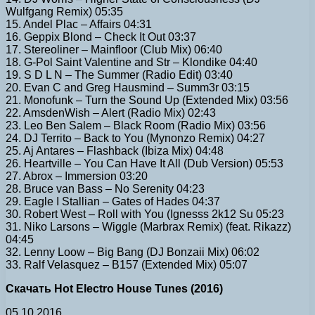
Wulfgang Remix) 05:35
15. Andel Plac – Affairs 04:31
16. Geppix Blond – Check It Out 03:37
17. Stereoliner – Mainfloor (Club Mix) 06:40
18. G-Pol Saint Valentine and Str – Klondike 04:40
19. S D L N – The Summer (Radio Edit) 03:40
20. Evan C and Greg Hausmind – Summ3r 03:15
21. Monofunk – Turn the Sound Up (Extended Mix) 03:56
22. AmsdenWish – Alert (Radio Mix) 02:43
23. Leo Ben Salem – Black Room (Radio Mix) 03:56
24. DJ Territo – Back to You (Mynonzo Remix) 04:27
25. Aj Antares – Flashback (Ibiza Mix) 04:48
26. Heartville – You Can Have It All (Dub Version) 05:53
27. Abrox – Immersion 03:20
28. Bruce van Bass – No Serenity 04:23
29. Eagle I Stallian – Gates of Hades 04:37
30. Robert West – Roll with You (Ignesss 2k12 Su 05:23
31. Niko Larsons – Wiggle (Marbrax Remix) (feat. Rikazz)
04:45
32. Lenny Loow – Big Bang (DJ Bonzaii Mix) 06:02
33. Ralf Velasquez – B157 (Extended Mix) 05:07
Скачать Hot Electro House Tunes (2016)
05.10.2016