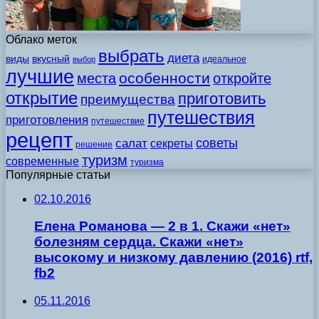
Облако меток
выбрать
диета
виды
вкусный
идеальное
выбор
лучшие
особенности
места
откройте
открытие
приготовить
преимущества
путешествия
приготовления
путешествие
рецепт
советы
салат
секреты
решение
туризм
современные
туризма
Популярные статьи
02.10.2016
Елена Романова — 2 в 1. Скажи «нет»
болезням сердца. Скажи «нет»
высокому и низкому давлению (2016) rtf,
fb2
05.11.2016