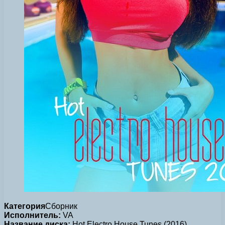
Категория
Сборник
Исполнитель:
VA
Название диска:
Hot Electro House Tunes (2016)