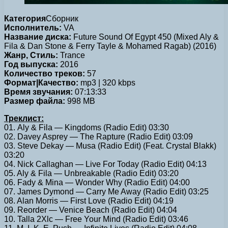
Категория
Сборник
Исполнитель:
VA
Название диска:
Future Sound Of Egypt 450 (Mixed Aly &
Fila & Dan Stone & Ferry Tayle & Mohamed Ragab) (2016)
Жанр, Стиль:
Trance
Год выпуска:
2016
Количество треков:
57
Формат|Качество:
mp3 | 320 kbps
Время звучания:
07:13:33
Размер файла:
998 MB
Треклист:
01. Aly & Fila — Kingdoms (Radio Edit) 03:30
02. Davey Asprey — The Rapture (Radio Edit) 03:09
03. Steve Dekay — Musa (Radio Edit) (Feat. Crystal Blakk)
03:20
04. Nick Callaghan — Live For Today (Radio Edit) 04:13
05. Aly & Fila — Unbreakable (Radio Edit) 03:20
06. Fady & Mina — Wonder Why (Radio Edit) 04:00
07. James Dymond — Carry Me Away (Radio Edit) 03:25
08. Alan Morris — First Love (Radio Edit) 04:19
09. Reorder — Venice Beach (Radio Edit) 04:04
10. Talla 2Xlc — Free Your Mind (Radio Edit) 03:46