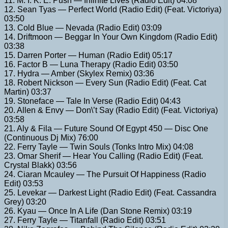
11. M. I. K. E. Push — Infinite Lives (Radio Edit) 04:08
12. Sean Tyas — Perfect World (Radio Edit) (Feat. Victoriya)
03:50
13. Cold Blue — Nevada (Radio Edit) 03:09
14. Driftmoon — Beggar In Your Own Kingdom (Radio Edit)
03:38
15. Darren Porter — Human (Radio Edit) 05:17
16. Factor B — Luna Therapy (Radio Edit) 03:50
17. Hydra — Amber (Skylex Remix) 03:36
18. Robert Nickson — Every Sun (Radio Edit) (Feat. Cat
Martin) 03:37
19. Stoneface — Tale In Verse (Radio Edit) 04:43
20. Allen & Envy — Don\’t Say (Radio Edit) (Feat. Victoriya)
03:58
21. Aly & Fila — Future Sound Of Egypt 450 — Disc One
(Continuous Dj Mix) 76:00
22. Ferry Tayle — Twin Souls (Tonks Intro Mix) 04:08
23. Omar Sherif — Hear You Calling (Radio Edit) (Feat.
Crystal Blakk) 03:56
24. Ciaran Mcauley — The Pursuit Of Happiness (Radio
Edit) 03:53
25. Levekar — Darkest Light (Radio Edit) (Feat. Cassandra
Grey) 03:20
26. Kyau — Once In A Life (Dan Stone Remix) 03:19
27. Ferry Tayle — Titanfall (Radio Edit) 03:51