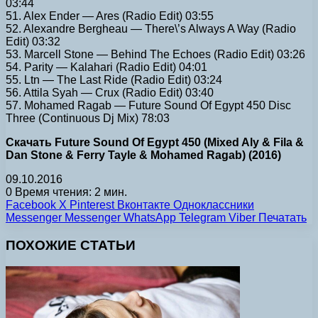
03:44
51. Alex Ender — Ares (Radio Edit) 03:55
52. Alexandre Bergheau — There\’s Always A Way (Radio
Edit) 03:32
53. Marcell Stone — Behind The Echoes (Radio Edit) 03:26
54. Parity — Kalahari (Radio Edit) 04:01
55. Ltn — The Last Ride (Radio Edit) 03:24
56. Attila Syah — Crux (Radio Edit) 03:40
57. Mohamed Ragab — Future Sound Of Egypt 450 Disc
Three (Continuous Dj Mix) 78:03
Скачать Future Sound Of Egypt 450 (Mixed Aly & Fila &
Dan Stone & Ferry Tayle & Mohamed Ragab) (2016)
09.10.2016
0
Время чтения: 2 мин.
Facebook
X
Pinterest
Вконтакте
Одноклассники
Messenger
Messenger
WhatsApp
Telegram
Viber
Печатать
ПОХОЖИЕ СТАТЬИ