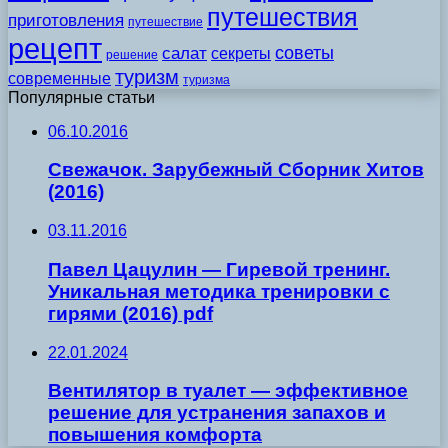
путешествия
приготовления
путешествие
рецепт
советы
салат
секреты
решение
туризм
современные
туризма
Популярные статьи
06.10.2016
Свежачок. Зарубежный Сборник Хитов
(2016)
03.11.2016
Павел Цацулин — Гиревой тренинг.
Уникальная методика тренировки с
гирями (2016) pdf
22.01.2024
Вентилятор в туалет — эффективное
решение для устранения запахов и
повышения комфорта