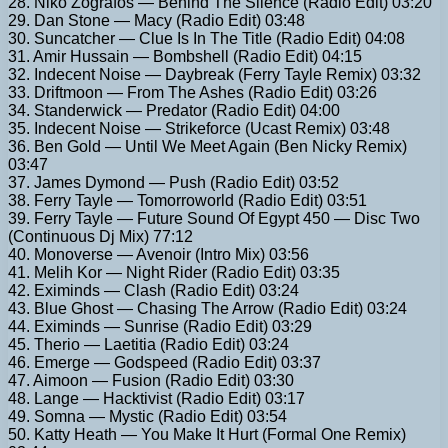
28. Niko Zografos — Behind The Silence (Radio Edit) 03:20
29. Dan Stone — Macy (Radio Edit) 03:48
30. Suncatcher — Clue Is In The Title (Radio Edit) 04:08
31. Amir Hussain — Bombshell (Radio Edit) 04:15
32. Indecent Noise — Daybreak (Ferry Tayle Remix) 03:32
33. Driftmoon — From The Ashes (Radio Edit) 03:26
34. Standerwick — Predator (Radio Edit) 04:00
35. Indecent Noise — Strikeforce (Ucast Remix) 03:48
36. Ben Gold — Until We Meet Again (Ben Nicky Remix)
03:47
37. James Dymond — Push (Radio Edit) 03:52
38. Ferry Tayle — Tomorroworld (Radio Edit) 03:51
39. Ferry Tayle — Future Sound Of Egypt 450 — Disc Two
(Continuous Dj Mix) 77:12
40. Monoverse — Avenoir (Intro Mix) 03:56
41. Melih Kor — Night Rider (Radio Edit) 03:35
42. Eximinds — Clash (Radio Edit) 03:24
43. Blue Ghost — Chasing The Arrow (Radio Edit) 03:24
44. Eximinds — Sunrise (Radio Edit) 03:29
45. Therio — Laetitia (Radio Edit) 03:24
46. Emerge — Godspeed (Radio Edit) 03:37
47. Aimoon — Fusion (Radio Edit) 03:30
48. Lange — Hacktivist (Radio Edit) 03:17
49. Somna — Mystic (Radio Edit) 03:54
50. Katty Heath — You Make It Hurt (Formal One Remix)