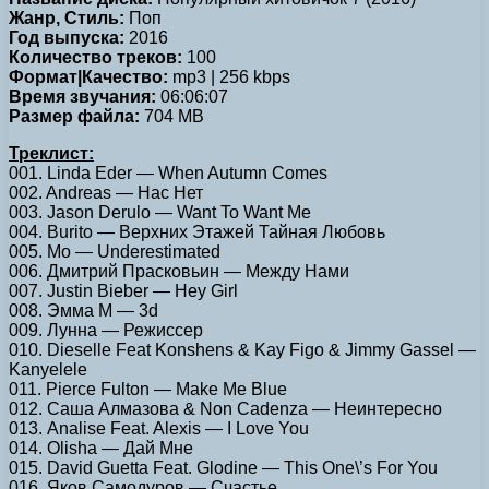
Жанр, Стиль:
Поп
Год выпуска:
2016
Количество треков:
100
Формат|Качество:
mp3 | 256 kbps
Время звучания:
06:06:07
Размер файла:
704 MB
Треклист:
001. Linda Eder — When Autumn Comes
002. Andreas — Нас Нет
003. Jason Derulo — Want To Want Me
004. Burito — Верхних Этажей Тайная Любовь
005. Mo — Underestimated
006. Дмитрий Прасковьин — Между Нами
007. Justin Bieber — Hey Girl
008. Эмма М — 3d
009. Лунна — Режиссер
010. Dieselle Feat Konshens & Kay Figo & Jimmy Gassel —
Kanyelele
011. Pierce Fulton — Make Me Blue
012. Саша Алмазова & Non Cadenza — Неинтересно
013. Analise Feat. Alexis — I Love You
014. Olisha — Дай Мне
015. David Guetta Feat. Glodine — This One\’s For You
016. Яков Самодуров — Счастье