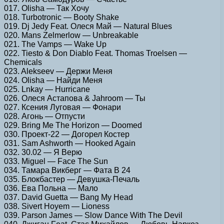
017. Olisha — Так Хочу
018. Turbotronic — Booty Shake
019. Dj Jedy Feat. Олеся Май — Natural Blues
020. Mans Zelmerlow — Unbreakable
021. The Vamps — Wake Up
022. Tiesto & Don Diablo Feat. Thomas Troelsen —
Chemicals
023. Alekseev — Держи Меня
024. Olisha — Найди Меня
025. Lnkay — Hurricane
026. Олеся Астапова & Jahroom — Ты
027. Ксения Луговая — Фонари
028. Агонь — Отпусти
029. Bring Me The Horizon — Doomed
030. Проект-22 — Догорел Костер
031. Sam Ashworth — Hooked Again
032. 30.02 — Я Верю
033. Miguel — Face The Sun
034. Тамара Викберг — Фата В 24
035. Блокбастер — Девушка-Печаль
036. Ева Польна — Мало
037. David Guetta — Bang My Head
038. Sivert Hoyem — Lioness
039. Parson James — Slow Dance With The Devil