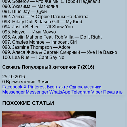
089. Solterov — Что Же Мы С Тобой Наделали
090. Ужезима — Магнолия
091. Blue Jay — Духи
092. Азиза — Я Строю Планы На Завтра
093. Hilary Duff & Jason Gill — My Kind
094. Justin Bieber — I\’ll Show You
095. Moyyo — Имя Moyyo
096. Austin Mahone Feat. Rob Villa — Do It Right
097. Charles Monroe — Innocent Girl
098. Jasmine Thompson — Adore
099. Алеся Жинь & Сергей Смирный — Уже Не Важно
100. Lea Rue — I Cant Say No
Скачать Популярный хитовичок 7 (2016)
25.10.2016
0
Время чтения: 3 мин.
Facebook
X
Pinterest
Вконтакте
Одноклассники
Messenger
Messenger
WhatsApp
Telegram
Viber
Печатать
ПОХОЖИЕ СТАТЬИ