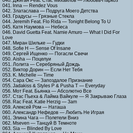
040. Джиган Feat. Стас Михайлов — Любовь-Наркоз
041. Inna — Rendez Vous
042. Златаслава — Подруга Моего Детства
043. Градусы — Грязные Стекла
044. Jeremih Feat. Flo Rida — Tonight Belong To U
045. Катя Наумова — Небеса
046. David Guetta Feat. Namie Amuro — What I Did For
Love
047. Миран Шильке — Гудки
048. Sofie H — Sense Of Insane
049. Сергей Ищенко — Погасли Свечи
050. Aisha — Поцелуи
051. Лолита — Серебряный Дождь
052. Виктор Дорин — Если Нет Тебя
053. K. Michelle — Time
054. Сара Окс — Запоздалое Признание
055. Jadakiss & Styles P & Pusha T — Everyday
056. Мот Feat. Бьянка — Абсолютно Все
057. Стас Пьеха & Лайма Вайкуле — Я Закрываю Глаза
058. Rac Feat. Katie Herzig — 3am
059. Алексей Ром — Наташа
060. Александр Нефедов — Любить Не Играя
061. Элина Чага — Полетели Вниз
062. Mseven — Танцуй В Темноте
063. Sia — Blinded By Love