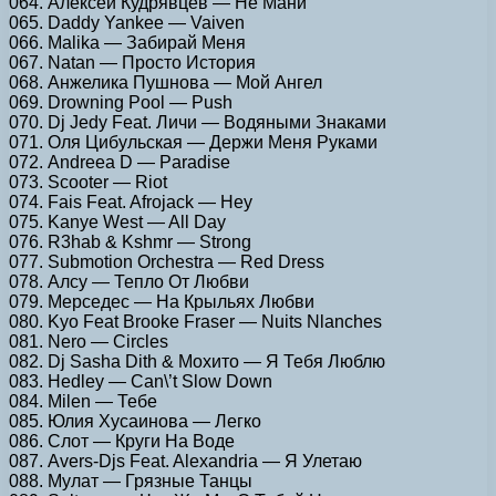
064. Алексей Кудрявцев — Не Мани
065. Daddy Yankee — Vaiven
066. Malika — Забирай Меня
067. Natan — Просто История
068. Анжелика Пушнова — Мой Ангел
069. Drowning Pool — Push
070. Dj Jedy Feat. Личи — Водяными Знаками
071. Оля Цибульская — Держи Меня Руками
072. Andreea D — Paradise
073. Scooter — Riot
074. Fais Feat. Afrojack — Hey
075. Kanye West — All Day
076. R3hab & Kshmr — Strong
077. Submotion Orchestra — Red Dress
078. Алсу — Тепло От Любви
079. Мерседес — На Крыльях Любви
080. Kyo Feat Brooke Fraser — Nuits Nlanches
081. Nero — Circles
082. Dj Sasha Dith & Мохито — Я Тебя Люблю
083. Hedley — Can\’t Slow Down
084. Milen — Тебе
085. Юлия Хусаинова — Легко
086. Слот — Круги На Воде
087. Avers-Djs Feat. Alexandria — Я Улетаю
088. Мулат — Грязные Танцы