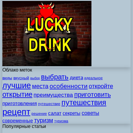
Облако меток
выбрать
диета
виды
вкусный
идеальное
выбор
лучшие
особенности
места
откройте
открытие
приготовить
преимущества
путешествия
приготовления
путешествие
рецепт
советы
салат
секреты
решение
туризм
современные
туризма
Популярные статьи