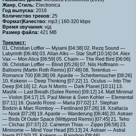
Жанр, Стиль:
Electronica
Год выпуска:
2016
Количество треков:
25
Формат|Качество:
mp3 | 160-320 kbps
Время звучания:
н|д
Размер файла:
421 MB
Треклист:
01. Christian Loffler — Myiami [04:38] 02. Rezq Sound —
Labyrinth [06:46] 03. Allan Alks — Star Stuff [10:16] 04. Alex
Vax — Mon Alice [06:59] 05. Chaim — The Red Bird [06:06]
06. Christian Loffler — Blind [05:26] 07. Nils Hoffmann —
Balloons (Martin Roth Remix) [07:48] 08. Terentius —
Romance 700 [08:38] 09. Aparde — Scherbensucher [08:26]
10. Kokenn — Deep Thinking [07:22] 11. Oculus — Into The
Deep [04:16] 12. Aux N Morris — Dark Planet [10:11] 13.
Mashk — Last Breath (Solee Remix) [09:12] 14. Matt Minimal
— Violon [04:17] 15. Paul Meise & Sven Kohler — Elemental
[07:11] 16. Quardo Rossi — Maria [07:02] 17. Stephan
Bodzin & Marc Romboy — Ferdinand [07:26] 18. Xzaltacia
— Nook [07:28] 19. Aparde — Wanderung [06:46] 20. Astraer
— Birds Of Outer Space (Wittyprod Remix) [07:45] 21. Teho
— Clichac [07:37] 22. Cameron Thias — Zippo [06:58] 23.
Mininome — Mind Your Head [05:13] 24. Astraer — Astral
Nests [07:50] 25. Kokenn — Raindrop [08:46]