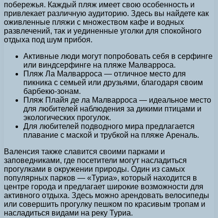
побережья. Каждый пляж имеет свою особенность и
привлекает различную аудиторию. Здесь вы найдете как
оживленные пляжи с множеством кафе и водных
развлечений, так и уединенные уголки для спокойного
отдыха под шум прибоя.
Активные люди могут попробовать себя в серфинге
или виндсерфинге на пляже Малварроcа.
Пляж Ла Малварроcа — отличное место для
пикника с семьей или друзьями, благодаря своим
барбекю-зонам.
Пляж Плайя де ла Малварроcа — идеальное место
для любителей наблюдения за дикими птицами и
экологических прогулок.
Для любителей подводного мира предлагается
плавание с маской и трубкой на пляже Ареналь.
Валенсия также славится своими парками и
заповедниками, где посетители могут насладиться
прогулками в окружении природы. Один из самых
популярных парков — «Туриа», который находится в
центре города и предлагает широкие возможности для
активного отдыха. Здесь можно арендовать велосипеды
или совершить прогулку пешком по красивым тропам и
насладиться видами на реку Туриа.