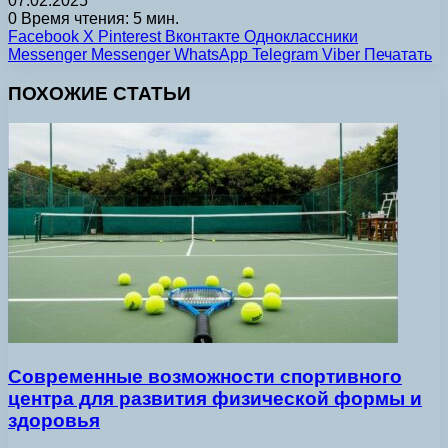
07.02.2025
0
Время чтения: 5 мин.
Facebook
X
Pinterest
Вконтакте
Одноклассники
Messenger
Messenger
WhatsApp
Telegram
Viber
Печатать
ПОХОЖИЕ СТАТЬИ
Современные возможности спортивного
центра для развития физической формы и
здоровья