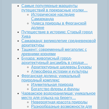
Самые популярные маршруты
путешествий в прекрасные уголки…
Историческое наследие
Самарканда
Чудеса природы в Ферганской
долине
Путешествие в историю: Старый город
Хива
Самарканд: великолепие средневековой
архитектуры
Ташкент: современный мегаполис с
древними корнями
Бухара: живописный город-
архитектурный ансамбль в сердце…
Архитектурные шедевры Бухары
Атмосфера истории и культуры
Ферганская долина: уникальный
природный комплекс
Изумительная природа
Богатство флоры и фауны
Чарвакское водохранилище: уникальное
место для отдыха на берегу…
Невероятная красота природы
Разнообразные возможности для