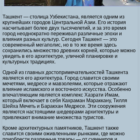
Ташкент — столица Узбекистана, является одним из
крупнейших городов Центральной Азии. Его история
насчитывает более двух тысячелетий, и за это время
город неоднократно переживал различные эпохи и
влияния разных культур. Сегодня Ташкент — это
современный мегаполис, но в то же время здесь
сохранились множество древних корней, которые можно
увидеть в его архитектуре, уличной планировке и
культурных традициях.
Одной из главных достопримечательностей Ташкента
является его архитектура. Город славится своими
мечетями, медресе и мавзолеями, которые отражают
влияние исламского и восточного искусства. Особенно
впечатляющим является комплекс Хазрати Имам,
который включает в себя Кахраман Мараккану, Тилля
Шейха Мечеть и Баракхан Медресе. Эти сооружения
являются настоящими шедеврами архитектуры и
привлекают внимание множества туристов.
Кроме архитектурных памятников, Ташкент также
славится своими оживленными рынками, где можно
приобрести различные товары — от сувениров и