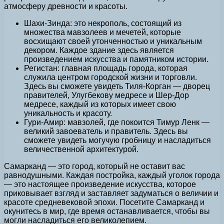
атмосферу древности и красоты.
Шахи-Зинда: это некрополь, состоящий из
множества мавзолеев и мечетей, которые
восхищают своей утонченностью и уникальным
декором. Каждое здание здесь является
произведением искусства и памятником истории.
Регистан: главная площадь города, которая
служила центром городской жизни и торговли.
Здесь вы сможете увидеть Тиля-Корган — дворец
правителей, Улугбекову медресе и Шер-Дор
медресе, каждый из которых имеет свою
уникальность и красоту.
Гури-Амир: мавзолей, где покоится Тимур Ленк —
великий завоеватель и правитель. Здесь вы
сможете увидеть могучую гробницу и насладиться
величественной архитектурой.
Самарканд — это город, который не оставит вас
равнодушными. Каждая постройка, каждый уголок города
— это настоящее произведение искусства, которое
приковывает взгляд и заставляет задуматься о величии и
красоте средневековой эпохи. Посетите Самарканд и
окунитесь в мир, где время останавливается, чтобы вы
могли насладиться его великолепием.