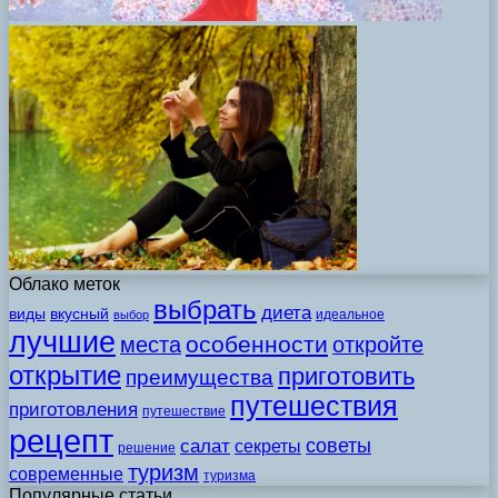
Облако меток
выбрать
диета
виды
вкусный
идеальное
выбор
лучшие
особенности
места
откройте
открытие
приготовить
преимущества
путешествия
приготовления
путешествие
рецепт
советы
салат
секреты
решение
туризм
современные
туризма
Популярные статьи