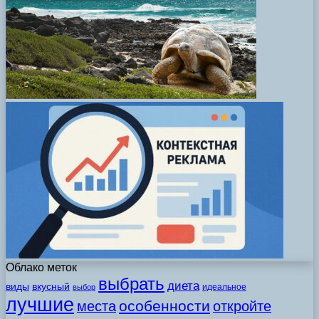
Облако меток
выбрать
диета
виды
вкусный
идеальное
выбор
лучшие
особенности
места
откройте