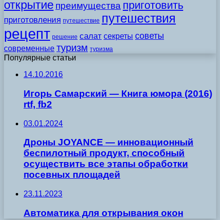
открытие
приготовить
преимущества
путешествия
приготовления
путешествие
рецепт
советы
салат
секреты
решение
туризм
современные
туризма
Популярные статьи
14.10.2016
Игорь Самарский — Книга юмора (2016)
rtf, fb2
03.01.2024
Дроны JOYANCE — инновационный
беспилотный продукт, способный
осуществить все этапы обработки
посевных площадей
23.11.2023
Автоматика для открывания окон