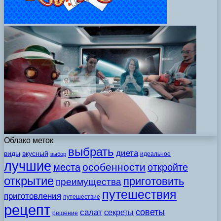
Облако меток
выбрать
диета
виды
вкусный
идеальное
выбор
лучшие
особенности
места
откройте
открытие
приготовить
преимущества
путешествия
приготовления
путешествие
рецепт
советы
салат
секреты
решение