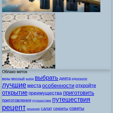
Облако меток
выбрать
диета
виды
вкусный
идеальное
выбор
лучшие
особенности
места
откройте
открытие
приготовить
преимущества
путешествия
приготовления
путешествие
рецепт
советы
салат
секреты
решение