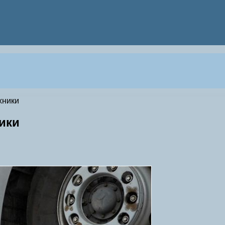
хники
ики