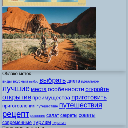
Облако меток
выбрать
диета
виды
вкусный
идеальное
выбор
лучшие
особенности
места
откройте
открытие
приготовить
преимущества
путешествия
приготовления
путешествие
рецепт
советы
салат
секреты
решение
туризм
современные
туризма
Популярные статьи