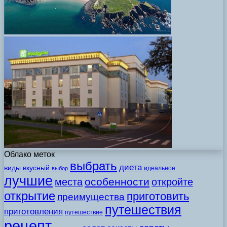
Облако меток
выбрать
диета
виды
вкусный
идеальное
выбор
лучшие
особенности
места
откройте
открытие
приготовить
преимущества
путешествия
приготовления
путешествие
рецепт