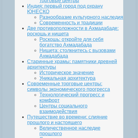
торговые центры
Индия: первый город под охрану
ЮНЕСКО
Разнообразие культурного наследия
Современность и традиции
Две противоположности в Ахмадабаде:
роскошь и нищета
Роскошь: откройте для себя
богатство Ахмадабада
Нищета: столкнитесь с вызовами
Ахмадабада
Старинные храмы: памятники древней
архитектуры
Историческое значение
Уникальная архитектура
Современные торговые центры:
символы экономического прогресса
Технологический прогресс и
комфорт
Центры социального
взаимодействия
Путешествие во времени: слияние
прошлого и настоящего
Величественное наследие
прошлого