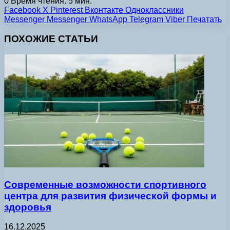
0
Время чтения: 5 мин.
Facebook
X
Pinterest
Вконтакте
Одноклассники
Messenger
Messenger
WhatsApp
Telegram
Viber
Печатать
ПОХОЖИЕ СТАТЬИ
Современные возможности спортивного
центра для развития физической формы и
здоровья
16.12.2025