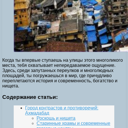
Когда ты впервые ступаешь на улицы этого многоликого
места, тебя охватывает непередаваемое ощущение.
Здесь, среди запутанных переулков и многолюдных
площадей, ты погружаешься в мир, где причудливо
переплетаются история и современность, богатство и
нищета.
Содержание статьи:
Город контрастов и противоречий:
Ахмадабад
Роскошь и нищета
Старинные храмы и современные