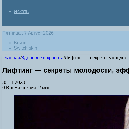
Искать
Пятница , 7 Август 2026
Войти
Switch skin
Главная
/
Здоровье и красота
/
Лифтинг — секреты молодост
Лифтинг — секреты молодости, эфф
30.11.2023
0
Время чтения: 2 мин.