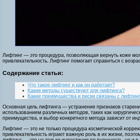
Лифтинг — это процедура, позволяющая вернуть коже мол
привлекательность. Лифтинг помогает справиться с возра
Содержание статьи:
Что такое лифтинг и как он работает?
Какие методы существуют для лифтинга?
Какие преимущества и риски связаны с лифтин
Основная цель лифтинга — устранение признаков старения
использованием различных методов, таких как хирургическ
преимущества, и выбор конкретного метода зависит от и
Лифтинг — это не только процедура косметической коррекц
привлекательность играют важную роль в их жизни, поэт
лифтинг — это не только инвестиция во внешность, но и в 