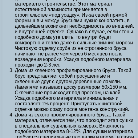
материал в строительстве. Этот материал
естественной влажности применяется в
строительстве «под усадку». Из-за своей прямой
формы швы между брусьями нужно конопатить, в
дальнейшем возникнет необходимость во внешней,
и внутренней отделке. Однако в случае, если стены
подобного дома утеплить, то внутри будет
комфортно и тепло даже в сильные зимние морозы.
Чистовую отделку сруба из не строганного бруса
начинают не ранее чем через 6 месяцев после
возведения коробки. Усадка подобного материала
проходит до 2-3 лет.
Дома из клееного профилированного бруса. Такой
брус представляет собой просушенные и
склеенные друг с другом деревянные ламели.
Ламелями называют доску размером 50х150 мм.
Склеивание происходит под прессом, на клей.
Усадка подобного материала минимальная и
составляет 1% процент. Приступать к чистовой
отделке можно сразу после монтажа конструкций.
Дома из сухого профилированного бруса. Такой
материал, отличается тем, что проходит этап сушки
в специальных сушильных камерах. Влажность
подобного материала 8-12%. Для сушки материала
требуются специальные площадки и время, в связи