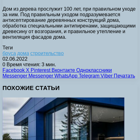
Дом из дерева прослужит 100 лет, при правильном уходе
за ним. Под правильным уходом подразумевается
антисептирование деревянных конструкций дома,
обработка специальными антипиренами, защищающими
древесину от возгорания, и правильное утепление и
вентиляция фасадов дома.
Теги
бруса
дома
строительство
02.06.2022
0
Время чтения: 3 мин.
Facebook
X
Pinterest
Вконтакте
Одноклассники
Messenger
Messenger
WhatsApp
Telegram
Viber
Печатать
ПОХОЖИЕ СТАТЬИ