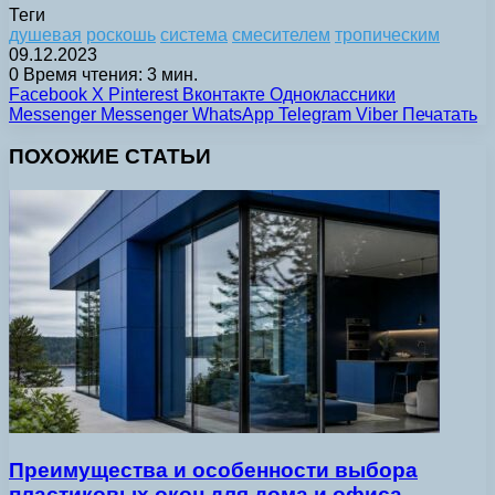
Теги
душевая
роскошь
система
смесителем
тропическим
09.12.2023
0
Время чтения: 3 мин.
Facebook
X
Pinterest
Вконтакте
Одноклассники
Messenger
Messenger
WhatsApp
Telegram
Viber
Печатать
ПОХОЖИЕ СТАТЬИ
Преимущества и особенности выбора
пластиковых окон для дома и офиса