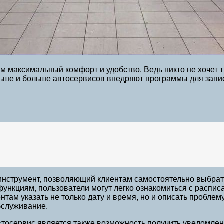
 максимальный комфорт и удобство. Ведь никто не хочет т
льше и больше автосервисов внедряют программы для запис
нструмент, позволяющий клиентам самостоятельно выбрать
ункциям, пользователи могут легко ознакомиться с распи
ентам указать не только дату и время, но и описать пробле
бслуживание.
осервис является также возможность получить уведомлен