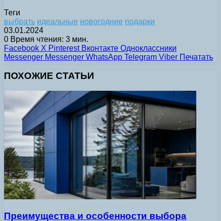
Теги
выбрать
идеальные
новогодние
подарки
03.01.2024
0
Время чтения: 3 мин.
Facebook
X
Pinterest
Вконтакте
Одноклассники
Messenger
Messenger
WhatsApp
Telegram
Viber
Печатать
ПОХОЖИЕ СТАТЬИ
Преимущества и особенности выбора