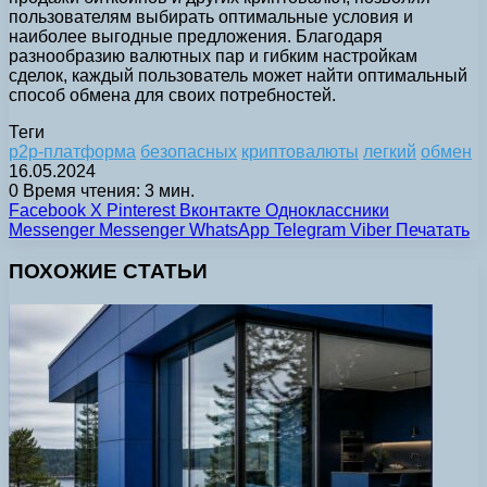
пользователям выбирать оптимальные условия и
наиболее выгодные предложения. Благодаря
разнообразию валютных пар и гибким настройкам
сделок, каждый пользователь может найти оптимальный
способ обмена для своих потребностей.
Теги
p2p-платформа
безопасных
криптовалюты
легкий
обмен
16.05.2024
0
Время чтения: 3 мин.
Facebook
X
Pinterest
Вконтакте
Одноклассники
Messenger
Messenger
WhatsApp
Telegram
Viber
Печатать
ПОХОЖИЕ СТАТЬИ