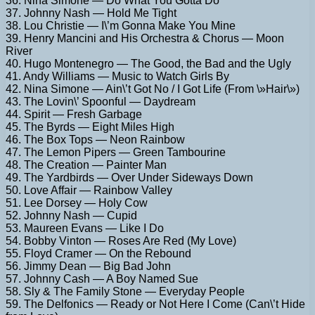
36. Nina Simone — Do What You Gotta Do
37. Johnny Nash — Hold Me Tight
38. Lou Christie — I\’m Gonna Make You Mine
39. Henry Mancini and His Orchestra & Chorus — Moon
River
40. Hugo Montenegro — The Good, the Bad and the Ugly
41. Andy Williams — Music to Watch Girls By
42. Nina Simone — Ain\’t Got No / I Got Life (From \»Hair\»)
43. The Lovin\’ Spoonful — Daydream
44. Spirit — Fresh Garbage
45. The Byrds — Eight Miles High
46. The Box Tops — Neon Rainbow
47. The Lemon Pipers — Green Tambourine
48. The Creation — Painter Man
49. The Yardbirds — Over Under Sideways Down
50. Love Affair — Rainbow Valley
51. Lee Dorsey — Holy Cow
52. Johnny Nash — Cupid
53. Maureen Evans — Like I Do
54. Bobby Vinton — Roses Are Red (My Love)
55. Floyd Cramer — On the Rebound
56. Jimmy Dean — Big Bad John
57. Johnny Cash — A Boy Named Sue
58. Sly & The Family Stone — Everyday People
59. The Delfonics — Ready or Not Here I Come (Can\’t Hide