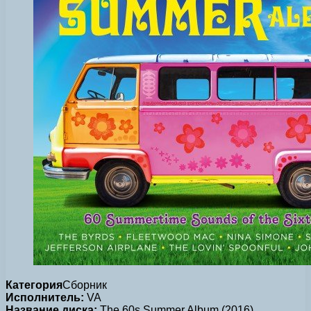
Категория
Сборник
Исполнитель:
VA
Название диска:
The 60s Summer Album (2016)