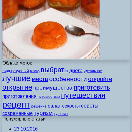
Облако меток
выбрать
диета
виды
вкусный
идеальное
выбор
лучшие
особенности
места
откройте
открытие
приготовить
преимущества
путешествия
приготовления
путешествие
рецепт
советы
салат
секреты
решение
туризм
современные
туризма
Популярные статьи
23.10.2016