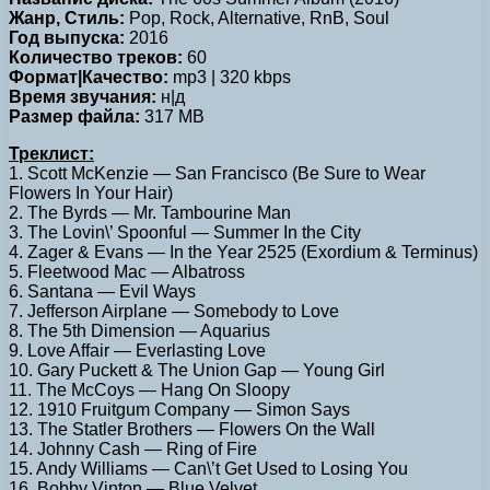
Жанр, Стиль:
Pop, Rock, Alternative, RnB, Soul
Год выпуска:
2016
Количество треков:
60
Формат|Качество:
mp3 | 320 kbps
Время звучания:
н|д
Размер файла:
317 MB
Треклист:
1. Scott McKenzie — San Francisco (Be Sure to Wear
Flowers In Your Hair)
2. The Byrds — Mr. Tambourine Man
3. The Lovin\’ Spoonful — Summer In the City
4. Zager & Evans — In the Year 2525 (Exordium & Terminus)
5. Fleetwood Mac — Albatross
6. Santana — Evil Ways
7. Jefferson Airplane — Somebody to Love
8. The 5th Dimension — Aquarius
9. Love Affair — Everlasting Love
10. Gary Puckett & The Union Gap — Young Girl
11. The McCoys — Hang On Sloopy
12. 1910 Fruitgum Company — Simon Says
13. The Statler Brothers — Flowers On the Wall
14. Johnny Cash — Ring of Fire
15. Andy Williams — Can\’t Get Used to Losing You
16. Bobby Vinton — Blue Velvet