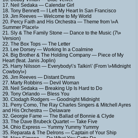
17. Neil Sedaka — Calendar Girl
18. Tony Bennett — I Left My Heart In San Francisco
19. Jim Reeves — Welcome to My World
20. Percy Faith and His Orchestra — Theme from \»A
Summer Place\»
21. Sly & The Family Stone — Dance to the Music (7\»
Version)
22. The Box Tops — The Letter
23. Lee Dorsey — Working In a Coalmine
24. Big Brother & The Holding Company — Piece of My
Heart (feat. Janis Joplin)
25. Harry Nilsson — Everybody\’s Talkin\’ (From \»Midnight
Cowboy\»)
26. Jim Reeves — Distant Drums
27. Marty Robbins — Devil Woman
28. Neil Sedaka — Breaking Up Is Hard to Do
29. Tony Orlando — Bless You
30. Clodagh Rodgers — Goodnight Midnight
31. Perry Como, The Ray Charles Singers & Mitchell Ayres
and His Orchestra — Delaware
32. Georgie Fame — The Ballad of Bonnie & Clyde
33. The Dave Brubeck Quartet — Take Five
34. Ohio Express — Yummy Yummy Yummy
35. Reparata & The Delrons — Captain of Your Ship