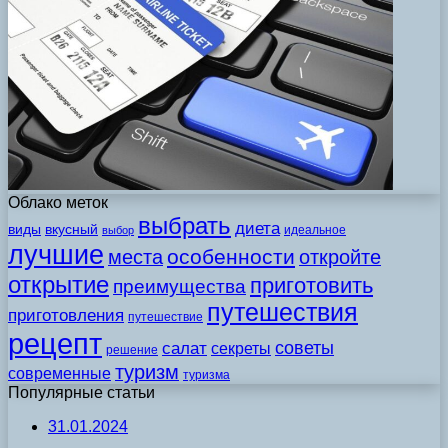
Облако меток
выбрать
диета
виды
вкусный
идеальное
выбор
лучшие
особенности
места
откройте
открытие
приготовить
преимущества
путешествия
приготовления
путешествие
рецепт
советы
салат
секреты
решение
туризм
современные
туризма
Популярные статьи
31.01.2024