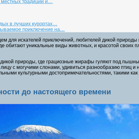
р местных традиций и…
тдых в лучших курортах…
бываемое приключение на…
ем для искателей приключений, любителей дикой природы и
где обитают уникальные виды животных, и красотой своих
 дикой природы, где грациозные жирафы гуляют под пышны
к лицу с могучими слонами, удивиться разнообразию птиц и
альными культурными достопримечательностями, такими как
ности до настоящего времени