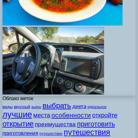
Облако меток
выбрать
диета
виды
вкусный
идеальное
выбор
лучшие
особенности
места
откройте
открытие
приготовить
преимущества
путешествия
приготовления
путешествие