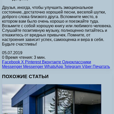
Друзья, иногда, чтобы улучшить эмоциональное
состояние, достаточно хорошей песни, веселой шутки,
доброго слова близкого друга. Вспомните место, в
котором вам было очень хорошо и поезжайте туда.
Возьмите с собой хорошую книгу или любимого человека.
Слушайте позитивную музыку, полноценно питайтесь и
откажитесь от вредных привычек. Помните, от
настроения зависит успех, самооценка и вера в себя.
Будьте счастливы!
05.07.2019
0
Время чтения: 3 мин.
Facebook
X
Pinterest
Вконтакте
Одноклассники
Messenger
Messenger
WhatsApp
Telegram
Viber
Печатать
ПОХОЖИЕ СТАТЬИ