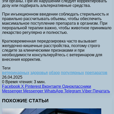
эти органы. При их нарушении следует корректировать
дозу или подбирать альтернативные средства.
При инъекционном введении соблюдать стерильность и
правильно рассчитывать объемы, чтобы обеспечить
максимальное поступление препарата в организм. При
пероральной терапии важно, чтобы животное принимало
лекарство регулярно и полностью.
Кратковременная передозировка часто вызывает
желудочно-кишечные расстройства, поэтому строго
следите за клиническими признаками и при
необходимости консультируйтесь с ветеринаром для
внесения корректив.
Теги
ветеринарных
здоровья
обзор
популярных
препаратов
26.04.2025
0
Время чтения: 3 мин.
Facebook
X
Pinterest
Вконтакте
Одноклассники
Messenger
Messenger
WhatsApp
Telegram
Viber
Печатать
ПОХОЖИЕ СТАТЬИ