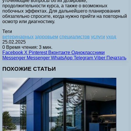
уточняющие вопросы об их дозировке,
продолжительности курса, а также о возможных
побочных эффектах. Для дальнейшего планирования
обязательно спросите, когда нужно прийти на повторный
осмотр или диагностику.
Теги
ветеринарных
здоровьем
специалистов
услуги
уход
25.02.2025
0
Время чтения: 3 мин.
Facebook
X
Pinterest
Вконтакте
Одноклассники
Messenger
Messenger
WhatsApp
Telegram
Viber
Печатать
ПОХОЖИЕ СТАТЬИ