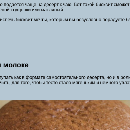
что подаётся чаще на десерт к чаю. Вот такой бисквит сможе
рёной сгущенки или масляный.
 испечь бисквит мечты, которым вы безусловно порадуете бл
м молоке
упать как в формате самостоятельного десерта, но и в рол
чить, для того, чтобы тесто стало мягеньким и немного ув