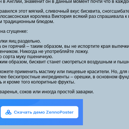
 в Англии, знаменит он в данный момент почти что в каждо
нравился этот мягкий, сливочный вкус бисквита, сногсшиба
глосаксонская королева Виктория всякий раз спрашивала к
ым традиционным блюдом.
на сгущенке:
лки яиц раздельно.
он горячий – таким образом, вы не испортите края выпечки
енчиком. Никогда не употребляйте ложку.
о сорта муку пшеничную.
аким образом, бисквит станет смотреться воздушным и пыш
ожете применить мастику или пищевые красители. Но, для 
ее бесхитростные ингредиенты – орешки, в основном фунду
ь и кроме того колоритные фрукты.
варенья, соков или иногда простой заварки.