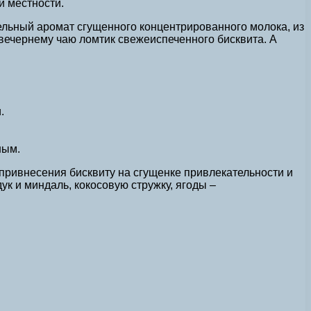
й местности.
тельный аромат сгущенного концентрированного молока, из
 вечернему чаю ломтик свежеиспеченного бисквита. А
.
ным.
привнесения бисквиту на сгущенке привлекательности и
к и миндаль, кокосовую стружку, ягоды –