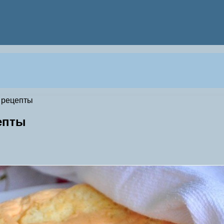
е рецепты
епты