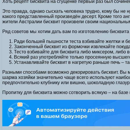
Хоть рецепт бисквита на сгущёнке первый раз был сочинен
Это правда, однако сыскать человека трудно, кому бы не 
какого представленный произведён десерт. Кроме того ан
жители Австралии бисквит произвели своим национальн
Ряд советов мы хотим дать вам по изготовлению бисквита 
Ради большей пышности теста взбивайте желтки и бе
Законченный бисквит из формочки извлекайте покуда 
Тесто взбивайте для бисквита либо миксером, либо в
Всякий раз употребляйте только просеянную высшег
Устанавливайте бисквит в нагретую раньше печь – т
Разными способами возможно декорировать бисквит. Вы м
шарма хозяйки значительно чаще всего используют наибол
предпочтительно клубнику или вишню, шоколадную глазур
Пропитку для бисквита можно сотворить всякую – на базе 