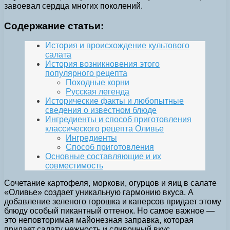
завоевал сердца многих поколений.
Содержание статьи:
История и происхождение культового
салата
История возникновения этого
популярного рецепта
Походные корни
Русская легенда
Исторические факты и любопытные
сведения о известном блюде
Ингредиенты и способ приготовления
классического рецепта Оливье
Ингредиенты
Способ приготовления
Основные составляющие и их
совместимость
Сочетание картофеля, моркови, огурцов и яиц в салате
«Оливье» создает уникальную гармонию вкуса. А
добавление зеленого горошка и каперсов придает этому
блюду особый пикантный оттенок. Но самое важное —
это неповторимая майонезная заправка, которая
придает салату нежность и сливочный вкус.