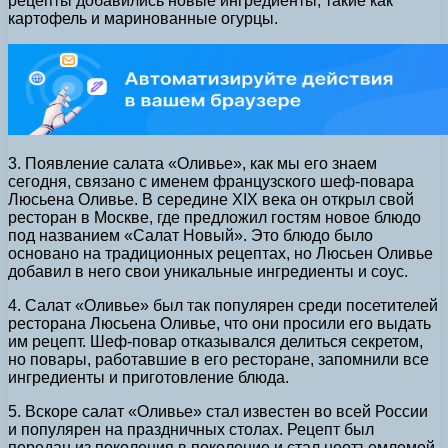
рецепты добавились новые ингредиенты, такие как
картофель и маринованные огурцы.
3. Появление салата «Оливье», как мы его знаем
сегодня, связано с именем французского шеф-повара
Люсьена Оливье. В середине XIX века он открыл свой
ресторан в Москве, где предложил гостям новое блюдо
под названием «Салат Новый». Это блюдо было
основано на традиционных рецептах, но Люсьен Оливье
добавил в него свои уникальные ингредиенты и соус.
4. Салат «Оливье» был так популярен среди посетителей
ресторана Люсьена Оливье, что они просили его выдать
им рецепт. Шеф-повар отказывался делиться секретом,
но повары, работавшие в его ресторане, запомнили все
ингредиенты и приготовление блюда.
5. Вскоре салат «Оливье» стал известен во всей России
и популярен на праздничных столах. Рецепт был
передан из поколения в поколение и стал неотъемлемой